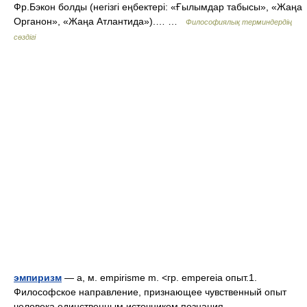
Фр.Бэкон болды (негізгі еңбектері: «Ғылымдар табысы», «Жаңа
Органон», «Жаңа Атлантида»).… …
Философиялық терминдердің
сөздігі
эмпиризм
— а, м. empirisme m. <гр. empereia опыт.1.
Философское направление, признающее чувственный опыт
человека единственным источником познания.