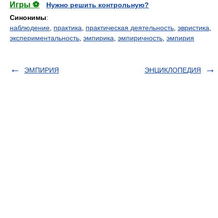
Игры ⚽
Нужно решить контрольную?
Синонимы
:
наблюдение
,
практика
,
практическая деятельность
,
эвристика
,
экспериментальность
,
эмпирика
,
эмпиричность
,
эмпирия
ЭМПИРИЯ
ЭНЦИКЛОПЕДИЯ