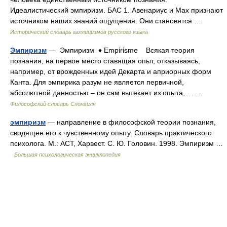
Идеалистический эмпиризм. БАС 1. Авенариус и Мах признают
источником наших знаний ощущения. Они становятся …
Исторический словарь галлицизмов русского языка
Эмпиризм
— Эмпиризм ♦ Empirisme Всякая теория
познания, на первое место ставящая опыт, отказываясь,
например, от врожденных идей Декарта и априорных форм
Канта. Для эмпирика разум не является первичной,
абсолютной данностью – он сам вытекает из опыта,… …
Философский словарь Спонвиля
эмпиризм
— направление в философской теории познания,
сводящее его к чувственному опыту. Словарь практического
психолога. М.: АСТ, Харвест. С. Ю. Головин. 1998. Эмпиризм …
Большая психологическая энциклопедия