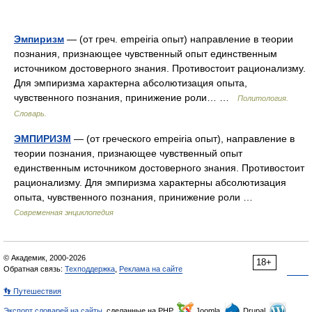
Эмпиризм
— (от греч. empeiria опыт) направление в теории
познания, признающее чувственный опыт единственным
источником достоверного знания. Противостоит рационализму.
Для эмпиризма характерна абсолютизация опыта,
чувственного познания, принижение роли… …
Политология.
Словарь.
ЭМПИРИЗМ
— (от греческого empeiria опыт), направление в
теории познания, признающее чувственный опыт
единственным источником достоверного знания. Противостоит
рационализму. Для эмпиризма характерны абсолютизация
опыта, чувственного познания, принижение роли …
Современная энциклопедия
© Академик, 2000-2026
18+
Обратная связь:
Техподдержка
,
Реклама на сайте
👣 Путешествия
Экспорт словарей на сайты
, сделанные на PHP,
Joomla,
Drupal,