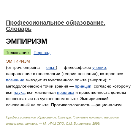
Профессиональное образование.
Словарь
ЭМПИРИЗМ
Толкование
Перевод
ЭМПИРИЗМ
(от греч. empeiria —
опыт
) — философское
учение
,
направление в гносеологии (теории познания), которое все
познание
выводит из чувственного опыта (энергии); с
методологической точки зрения —
принцип
, согласно которому
вся
наука
, вся жизненная
практика
и нравственность должны
основываться на чувственном опыте. Эмпирический —
основанный на опыте. Противоположность —рационализм.
Профессиональное образование. Словарь. Ключевые понятия, термины,
актуальная лексика. — М.: НМЦ СПО
.
С.М. Вишнякова
.
1999
.