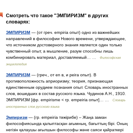
Смотреть что такое "ЭМПИРИЗМ" в других
словарях:
ЭМПИРИЗМ
— (от греч. empiria опыт) одно из важнейших
направлений в философии Нового времени, утверждающее,
что источником достоверного знания является один только
чувственный опыт, а мышление, разум способны лишь
комбинировать материал, доставляемый… …
Философская
энциклопедия
ЭМПИРИЗМ
— (греч., от en в, и peira опыт). В
противоположность априоризму; теория, признающая
единственным орудием познания опыт. Словарь иностранных
слов, вошедших в состав русского языка. Чудинов А.Н., 1910.
ЭМПИРИЗМ [фр. empirisme < гр. empeiria опыт]… …
Словарь
иностранных слов русского языка
Эмпиризм
— (гр. еmpeiria тәжірибе) – Жаңа заман
философиясында қалыптасқан ағымның, бағыттың бірі. Оның
негізін қалаушы ағылшын философы және саяси қайраткері